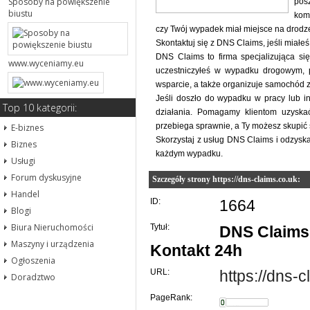
Sposoby na powiększenie
pos
biustu
komu
czy Twój wypadek miał miejsce na drodz
Skontaktuj się z DNS Claims, jeśli miał
DNS Claims to firma specjalizująca s
www.wyceniamy.eu
uczestniczyłeś w wypadku drogowym,
wsparcie, a także organizuje samochód 
Jeśli doszło do wypadku w pracy lub i
Top 10 kategorii:
działania. Pomagamy klientom uzyska
przebiega sprawnie, a Ty możesz skupić 
E-biznes
Skorzystaj z usług DNS Claims i odzys
Biznes
każdym wypadku.
Usługi
Forum dyskusyjne
Szczegóły strony https://dns-claims.co.uk:
Handel
ID:
1664
Blogi
Biura Nieruchomości
Tytuł:
DNS Claims
Maszyny i urządzenia
Kontakt 24h
Ogłoszenia
URL:
https://dns-
Doradztwo
PageRank: