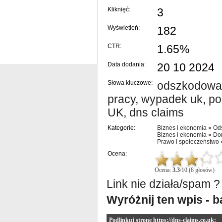
Kliknięć:
3
Wyświetleń:
182
CTR:
1.65%
Data dodania:
20 10 2024
Słowa kluczowe:
odszkodowa
pracy
,
wypadek uk
,
po
UK
,
dns claims
Kategorie:
Biznes i ekonomia
»
Od
Biznes i ekonomia
»
Do
Prawo i społeczeństwo
Ocena:
Ocena:
3.3
/10 (8 głosów)
Link nie działa/spam ?
Wyróżnij ten wpis - 
Podlinkuj stronę https://dns-claims.co.uk: