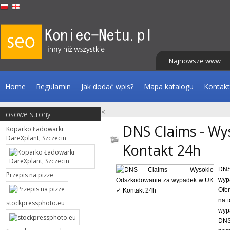
Najnowsze www
Home
Regulamin
Jak dodać wpis?
Mapa katalogu
Kontakt
<
Losowe strony:
DNS Claims - Wy
Koparko Ładowarki
DareXplant, Szczecin
Kontakt 24h
DNS
Przepis na pizze
wyp
Ofe
na 
stockpressphoto.eu
wyp
DNS