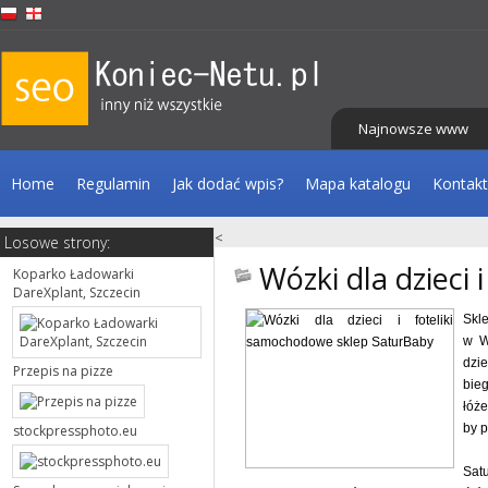
Najnowsze www
Home
Regulamin
Jak dodać wpis?
Mapa katalogu
Kontakt
<
Losowe strony:
Wózki dla dzieci
Koparko Ładowarki
DareXplant, Szczecin
Skle
w W
dzi
Przepis na pizze
bie
łóże
by p
stockpressphoto.eu
Sat