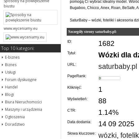
Sposoby na powiększenie
pomogą Ci wybrać idealny model. Wśród 
biustu
Bugaboo, Chicco, Anex, Roan, BeSafe, Axk
SaturBaby – wózki, foteliki i akcesoria 
www.wyceniamy.eu
Szczegóły strony saturbaby.pl:
ID:
1682
Top 10 kategorii:
Tytuł:
Wózki dla d
E-biznes
Biznes
URL:
saturbaby.pl
Usługi
PageRank:
Forum dyskusyjne
Handel
Kliknięć:
1
Blogi
Wyświetleń:
88
Biura Nieruchomości
Maszyny i urządzenia
CTR:
1.14%
Ogłoszenia
Data dodania:
14 09 2025
Doradztwo
Słowa kluczowe:
wózki
,
fotelik