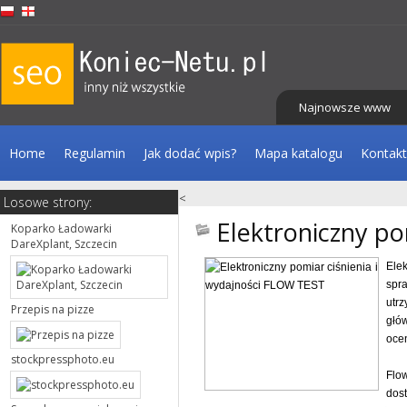
Najnowsze www
Home
Regulamin
Jak dodać wpis?
Mapa katalogu
Kontakt
<
Losowe strony:
Elektroniczny po
Koparko Ładowarki
DareXplant, Szczecin
Ele
spr
utr
Przepis na pizze
głó
ocen
stockpressphoto.eu
Flo
dos