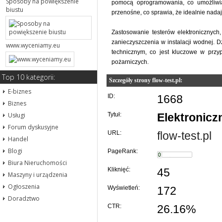
Sposoby na powiększenie
pomocą oprogramowania, co umożliwia
biustu
przenośne, co sprawia, że idealnie nadaj
Zastosowanie testerów elektronicznych,
zanieczyszczenia w instalacji wodnej. 
www.wyceniamy.eu
technicznym, co jest kluczowe w przyp
pożarniczych.
Top 10 kategorii:
Szczegóły strony flow-test.pl:
E-biznes
ID:
1668
Biznes
Usługi
Tytuł:
Elektronicz
Forum dyskusyjne
URL:
flow-test.pl
Handel
Blogi
PageRank:
Biura Nieruchomości
Kliknięć:
45
Maszyny i urządzenia
Ogłoszenia
Wyświetleń:
172
Doradztwo
CTR:
26.16%