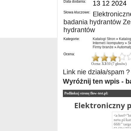
Data dodania:
13 12 2024
Słowa kluczowe:
Elektronicz
badania hydrantów Ze
hydrantów
Kategorie:
Katalogi Stron
»
Katalog
Internet i komputery
»
S
Firmy branże
»
Automat
Ocena:
Ocena:
3.3
/10 (7 głosów)
Link nie działa/spam ?
Wyróżnij ten wpis - 
Podlinkuj stronę flow-test.pl:
Elektroniczny 