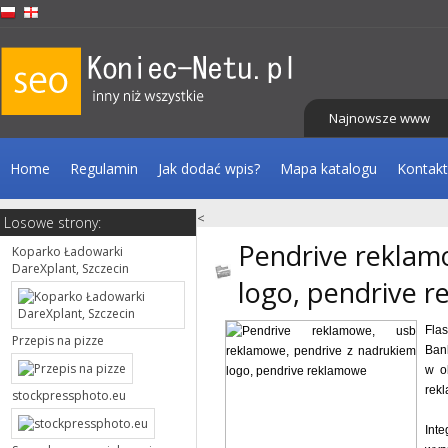
Najnowsze www
Home
Regulamin
Jak dodać wpis?
Mapa katalogu
Kontakt
<
Losowe strony:
Pendrive reklam
Koparko Ładowarki
DareXplant, Szczecin
logo, pendrive 
Fla
Przepis na pizze
Ban
w o
rekl
stockpressphoto.eu
Int