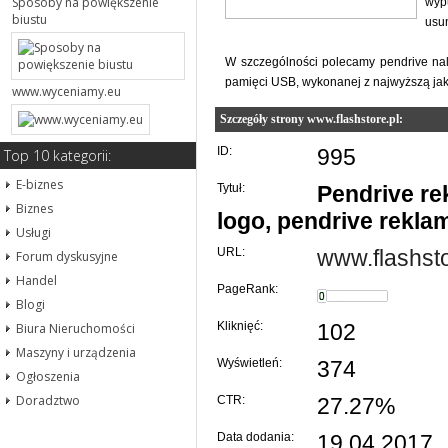
Sposoby na powiększenie
wypu
biustu
usu
W szczególności polecamy pendrive nale
pamięci USB, wykonanej z najwyższą jakoś
www.wyceniamy.eu
Szczegóły strony www.flashstore.pl:
ID:
995
Top 10 kategorii:
E-biznes
Tytuł:
Pendrive re
Biznes
logo, pendrive rekl
Usługi
URL:
www.flashsto
Forum dyskusyjne
Handel
PageRank:
Blogi
Kliknięć:
102
Biura Nieruchomości
Maszyny i urządzenia
Wyświetleń:
374
Ogłoszenia
Doradztwo
CTR:
27.27%
Data dodania:
19 04 2017