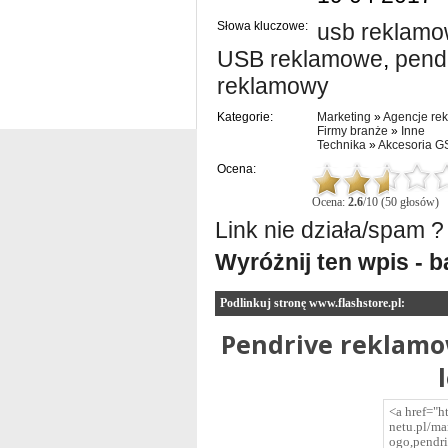
Słowa kluczowe:
usb reklam
USB reklamowe
,
pend
reklamowy
Kategorie:
Marketing
»
Agencje re
Firmy branże
»
Inne
Technika
»
Akcesoria 
Ocena:
Ocena:
2.6
/10 (50 głosów)
Link nie działa/spam ?
Wyróżnij ten wpis - 
Podlinkuj stronę www.flashstore.pl:
Pendrive reklamo