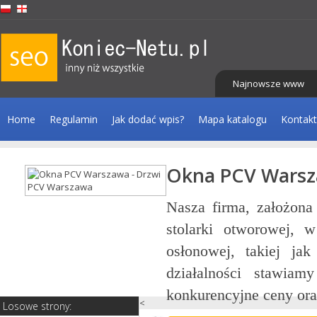
Najnowsze www
Home
Regulamin
Jak dodać wpis?
Mapa katalogu
Kontakt
Okna PCV Warsz
tażu
Nasza firma, założona
niki
stolarki otworowej, 
ątku
osłonowej, takiej jak
cji,
działalności stawiam
konkurencyjne ceny oraz
<
Losowe strony: