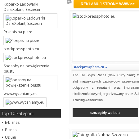
Podkategoria: Fotografia
Koparko Ładowarki
REKLAMUJ STRONY WWW >>
DareXplant, Szczecin
Przepis na pizze
stockpressphoto.eu
Sposoby na powiększenie
stockpressphoto.eu »
biustu
The Tall Ships Races (daw. Cutty Sark) t
zlot największych żaglowców przeważni
połączony z regatami oraz imprezam
www.wyceniamy.eu
okolicznościowymi, organizowany przez Sai
Training Association...
Top 10 kategorii:
szczegóły wpisu »
E-biznes
Biznes
Usługi