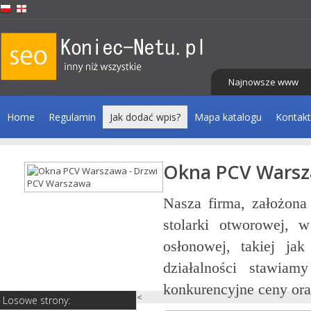
Najnowsze www
Home
Regulamin
Jak dodać wpis?
Mapa katalogu
Kontakt
Okna PCV Warsz
tażu
Nasza firma, założona
niki
stolarki otworowej, 
ątku
osłonowej, takiej jak
cji,
działalności stawiam
konkurencyjne ceny oraz
<
Losowe strony: