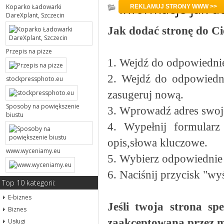
Informacje jak d
Koparko Ładowarki
REKLAMUJ STRONY WWW >>
DareXplant, Szczecin
Jak dodać stronę do C
Przepis na pizze
1. Wejdź do odpowiedniej
2. Wejdź do odpowiedni
stockpressphoto.eu
zasugeruj nową.
Sposoby na powiększenie
3. Wprowadź adres swoje
biustu
4. Wypełnij formularz
opis,słowa kluczowe.
www.wyceniamy.eu
5. Wybierz odpowiednie 
6. Naciśnij przycisk "wyś
Top 10 kategorii:
E-biznes
Jeśli twoja strona sp
Biznes
zaakceptowana przez m
Usługi