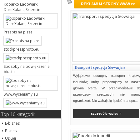
Podkategoria: Transport
Koparko Ładowarki
DareXplant, Szczecin
Przepis na pizze
stockpressphoto.eu
Sposoby na powiększenie
Transport i spedycja Słowacja »
biustu
Wyjątkowo dostępny transport krajow
ładunków, który proponujemy to nasz
główna oferta. W przeciwieństwie d
www.wyceniamy.eu
przewozów rzecznych nie mam
ograniczeń. Nie wahaj się i poleć transpo...
Top 10 kategorii:
szczegóły wpisu »
E-biznes
Biznes
Usługi