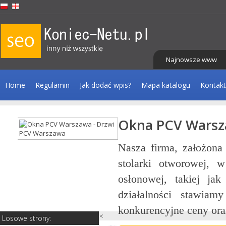
Najnowsze www
Home
Regulamin
Jak dodać wpis?
Mapa katalogu
Kontakt
V Warszawa
lizuje się w sprzedaży i montażu
 bram garażowych oraz techniki
rkizy i moskitiery. Od początku
y, krótkie terminy realizacji,
klienta, która j...
<
Losowe strony: