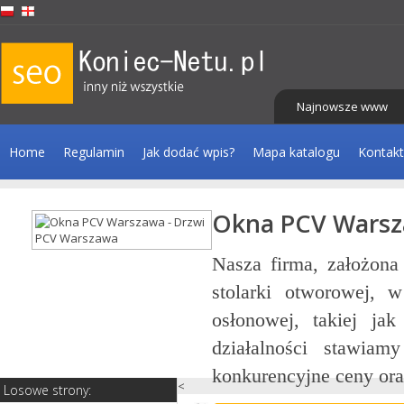
Najnowsze www
Home
Regulamin
Jak dodać wpis?
Mapa katalogu
Kontakt
Okna PCV Warsza
ażu
Nasza firma, założona 
iki
stolarki otworowej, w
tku
osłonowej, takiej jak 
ji,
działalności stawiamy
konkurencyjne ceny oraz p
<
Losowe strony: