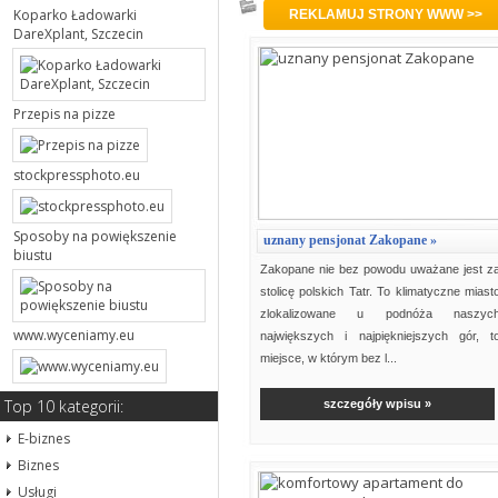
Strony związane z hasłem 'nocleg
Koparko Ładowarki
REKLAMUJ STRONY WWW >>
DareXplant, Szczecin
Przepis na pizze
stockpressphoto.eu
Sposoby na powiększenie
uznany pensjonat Zakopane »
biustu
Zakopane nie bez powodu uważane jest z
stolicę polskich Tatr. To klimatyczne miast
zlokalizowane u podnóża naszyc
www.wyceniamy.eu
największych i najpiękniejszych gór, t
miejsce, w którym bez l...
Top 10 kategorii:
szczegóły wpisu »
E-biznes
Biznes
Usługi