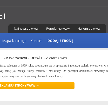
Najnowsze www
Popularne www
Najlepsze www
Mapa katalogu
Kontakt
DODAJ STRONĘ
Warszawa - Drzwi PCV Warszawa
ałożona w 1999 roku, specjalizuje się w sprzedaży i montażu stolarki otworowej, w tym oki
iej jak żaluzje, rolety, markizy i moskitiery. Od początku działalności stawiamy na marko
ny oraz profesjonalną obsługę klienta, która j...
UJ STRONY WWW >>