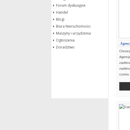
Forum dyskusyjne
Handel
Blogi
Biura Nieruchomości
Maszyny i urządzenia
Ogłoszenia
Agenc
Doradztwo
Chcesz 
Agenc
zaofer
zaofer
czemu 