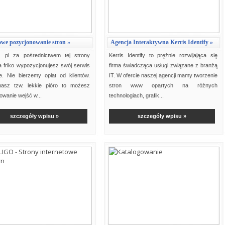
we pozycjonowanie stron »
Agencja Interaktywna Kerris Identify »
. pl za pośrednictwem tej strony
Kerris Identify to prężnie rozwijająca się
 friko wypozycjonujesz swój serwis
firma świadcząca usługi związane z branżą
e. Nie bierzemy opłat od klientów.
IT. W ofercie naszej agencji mamy tworzenie
masz tzw. lekkie pióro to możesz
stron www opartych na różnych
wanie wejść w...
technologiach, grafik...
szczegóły wpisu »
szczegóły wpisu »