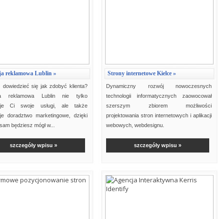
ja reklamowa Lublin »
Strony internetowe Kielce »
dowiedzieć się jak zdobyć klienta?
Dynamiczny rozwój nowoczesnych
ja reklamowa Lublin nie tylko
technologii informatycznych zaowocował
uje Ci swoje usługi, ale także
szerszym zbiorem możliwości
uje doradztwo marketingowe, dzięki
projektowania stron internetowych i aplikacji
sam będziesz mógł w...
webowych, webdesignu.
Wy...
szczegóły wpisu »
szczegóły wpisu »