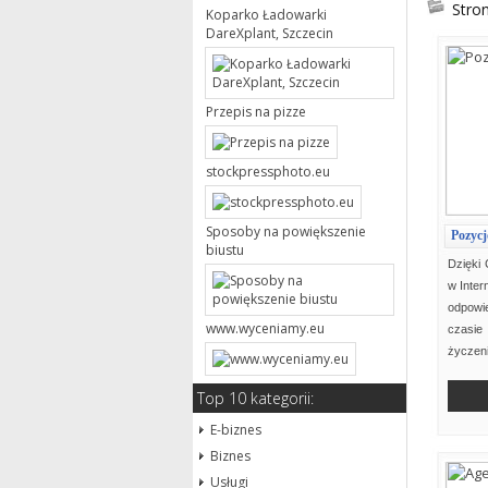
Stro
Koparko Ładowarki
DareXplant, Szczecin
Przepis na pizze
stockpressphoto.eu
Sposoby na powiększenie
Pozycj
biustu
Dzięki 
w Inter
odpowie
www.wyceniamy.eu
czasie
życzeni
Top 10 kategorii:
E-biznes
Biznes
Usługi