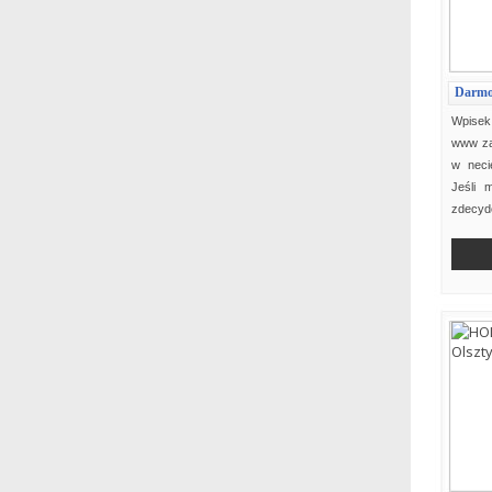
Darmo
Wpisek
www za
w neci
Jeśli 
zdecydo