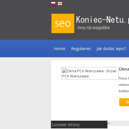
Home
Regulamin
Jak dodać wpis?
Okna PCV 
rzwi, bram garażowych oraz techniki
Nasza firma, z
odukty, krótkie terminy realizacji,
osłonowej, tak
konkurencyjne ce
REKLAM
<
Losowe strony: