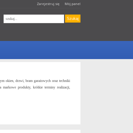
Zarejestruj się
Mój panel
Okna P
en, drzwi, bram garażowych oraz techniki
Nasza firm
we produkty, krótkie terminy realizacji,
osłonowej,
konkurency
REK