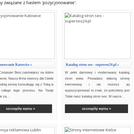
ny związane z hasłem 'pozycjonowanie':
onowanie Katowice »
Katalog stron seo - superseo24.pl »
Computer Best zaistniejesz na dobre
W pełni darmowy i moderowany katalog
necie. Nasza firma stworzy dla Ciebie
stron www. Posiadasz własną stronę
dnią stronę konsultując się z Tobą w
internetową i nie możesz jej
 całego tego procesu. Na Twoje
wypozycjonować to znak, że potrzebny jest
e za...
Tobie nasz katalog stron seo. W nasze...
szczegóły wpisu »
szczegóły wpisu »