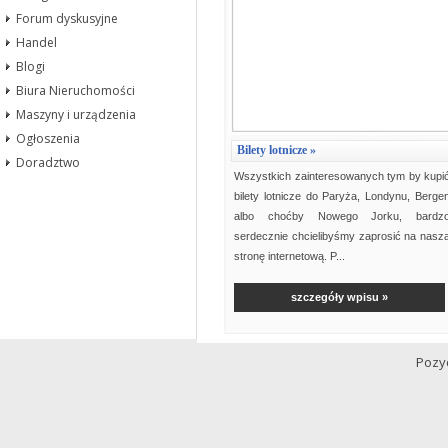
Forum dyskusyjne
Handel
Blogi
Biura Nieruchomości
Maszyny i urządzenia
Ogłoszenia
Bilety lotnicze »
Doradztwo
Wszystkich zainteresowanych tym by kupi
bilety lotnicze do Paryża, Londynu, Berge
albo choćby Nowego Jorku, bardz
serdecznie chcielibyśmy zaprosić na nasz
stronę internetową. P...
szczegóły wpisu »
Pozy