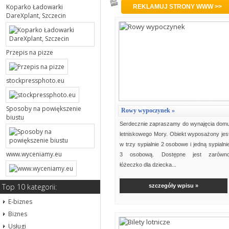
Strony związane z hasłem 'wakac
Koparko Ładowarki
REKLAMUJ STRONY WWW >>
DareXplant, Szczecin
Przepis na pizze
stockpressphoto.eu
Sposoby na powiększenie
Rowy wypoczynek »
biustu
Serdecznie zapraszamy do wynajęcia dom
letniskowego Mory. Obiekt wyposażony jes
w trzy sypialnie 2 osobowe i jedną sypialni
www.wyceniamy.eu
3 osobową. Dostępne jest zarówn
łóżeczko dla dziecka...
Top 10 kategorii:
szczegóły wpisu »
E-biznes
Biznes
Usługi