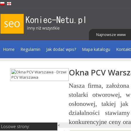
Najnowsze www
Home
Regulamin
Jak dodać wpis?
Mapa katalogu
Kontakt
Okna PCV Warsz
tażu
Nasza firma, założona
niki
stolarki otworowej, 
ątku
osłonowej, takiej jak
cji,
działalności stawiam
konkurencyjne ceny oraz
<
Losowe strony: