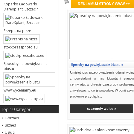
Podkategoria: Uroda
Koparko Ładowarki
REKLAMUJ STRONY WWW >>
DareXplant, Szczecin
Przepis na pizze
stockpressphoto.eu
Sposoby na powiększenie
Sposoby na powiększenie biustu »
biustu
Umiejętność przeprowadzenia udanej wojn
z powstałymi w nas kłopotami stanow
cenny atut w okresie czasu gdy próbujem
www.wyceniamy.eu
zniwelować to co je powoduje. W poniższy
problemie przygląda...
Top 10 kategorii:
szczegóły wpisu »
E-biznes
Biznes
Usługi