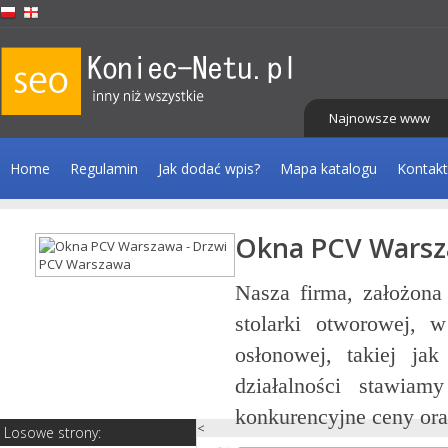
Najnowsze www
Home
Regulamin
Jak dodać wpis?
Mapa katalogu
Kontakt
Okna PCV Warsz
tażu
Nasza firma, założona
niki
stolarki otworowej, 
ątku
osłonowej, takiej jak
cji,
działalności stawiam
konkurencyjne ceny oraz
<
Losowe strony: