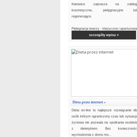
Katowice zaprasza na zabieg
kosmetyczne, pielęgnacyjne lu
regenerujące.
Pięlegnacja twarzy - klasyczna i aparturowa
Pielęgn...
szczegóły wpisu »
Dieta przez internet »
Dieta on-line to najlepsze rozwiązanie dl
osób którym ograniczony czas lub sytuacj
życiowa nie pozwala na spotkania osobist
z dietetykiem. Bez koniecznośc
wychodzenia z domu mo...