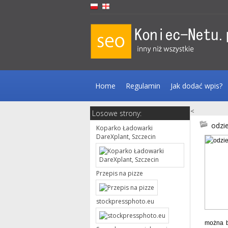
Home
Regulamin
Jak dodać wpis?
<
Losowe strony:
odzi
Koparko Ładowarki
DareXplant, Szczecin
Przepis na pizze
stockpressphoto.eu
można b