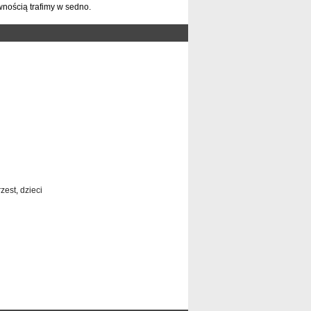
wnością trafimy w sedno.
rzest
,
dzieci