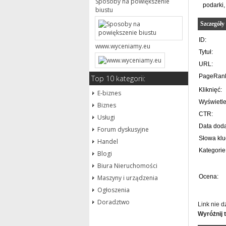
Sposoby na powiększenie
podarki,
biustu
Szczegóły
ID:
www.wyceniamy.eu
Tytuł:
URL:
PageRan
Top 10 kategorii:
Kliknięć:
E-biznes
Wyświetle
Biznes
CTR:
Usługi
Data doda
Forum dyskusyjne
Słowa kl
Handel
Kategorie
Blogi
Biura Nieruchomości
Ocena:
Maszyny i urządzenia
Ogłoszenia
Doradztwo
Link nie d
Wyróżnij 