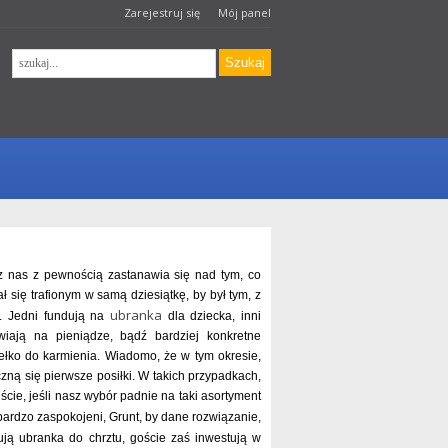
Zarejestruj się
Mój panel
z nas z pewnością zastanawia się nad tym, co
 się trafionym w samą dziesiątkę, by był tym, z
ubranka
i. Jedni fundują na
dla dziecka, inni
wiają na pieniądze, bądź bardziej konkretne
sełko do karmienia. Wiadomo, że w tym okresie,
czną się pierwsze posiłki. W takich przypadkach,
ście, jeśli nasz wybór padnie na taki asortyment
bardzo zaspokojeni, Grunt, by dane rozwiązanie,
ją ubranka do chrztu, goście zaś inwestują w