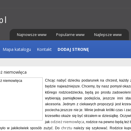
Najnowsze www
Popularne www
Najlepsze www
Mapa katalogu
Kontakt
DODAJ STRONĘ
eż niemowlęca
Chcąc nabyć dziecku podarunek na chrzest, każdy 
będzie najważniejsze. Chcemy, by nasz pomysł okazał
którego rodzicedziecka, będą po prostu zadowolen
wybierają pamiątkowe podejścia, jeszcze inni sta
akcesoria. Jednym z ciekawych propozycji jest krze
pociecha jeszcze nie je. Minie jednak krótki czas i za
krzesełko okaże się być strzałem w dziesiątkę. Oczywi
odzież niemowlęca
jak
, rodzice na pewno będą też 
chrztu
yło w jakikolwiek sposób zużyć. Do
należy się szykować. Rodzice kupu