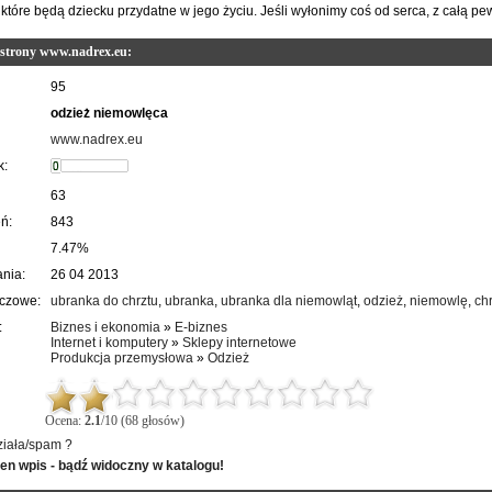
 które będą dziecku przydatne w jego życiu. Jeśli wyłonimy coś od serca, z całą pe
 strony www.nadrex.eu:
95
odzież niemowlęca
www.nadrex.eu
k:
63
ń:
843
7.47%
nia:
26 04 2013
uczowe:
ubranka do chrztu
,
ubranka
,
ubranka dla niemowląt
,
odzież
,
niemowlę
,
ch
:
Biznes i ekonomia
»
E-biznes
Internet i komputery
»
Sklepy internetowe
Produkcja przemysłowa
»
Odzież
Ocena:
2.1
/10 (68 głosów)
ziała/spam ?
ten wpis - bądź widoczny w katalogu!