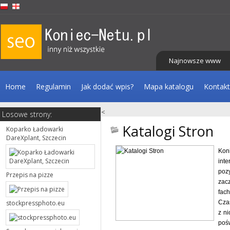
Najnowsze www
Home
Regulamin
Jak dodać wpis?
Mapa katalogu
Kontakt
<
Losowe strony:
Katalogi Stron
Koparko Ładowarki
DareXplant, Szczecin
Kon
inte
poz
Przepis na pizze
zac
fach
stockpressphoto.eu
Czas
z ni
pośw