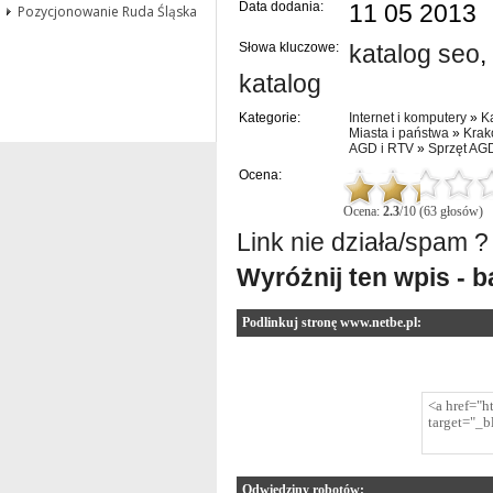
Data dodania:
11 05 2013
Pozycjonowanie Ruda Śląska
Słowa kluczowe:
katalog seo
,
katalog
Kategorie:
Internet i komputery
»
K
Miasta i państwa
»
Kra
AGD i RTV
»
Sprzęt AG
Ocena:
Ocena:
2.3
/10 (63 głosów)
Link nie działa/spam ?
Wyróżnij ten wpis - 
Podlinkuj stronę www.netbe.pl:
Odwiedziny robotów: