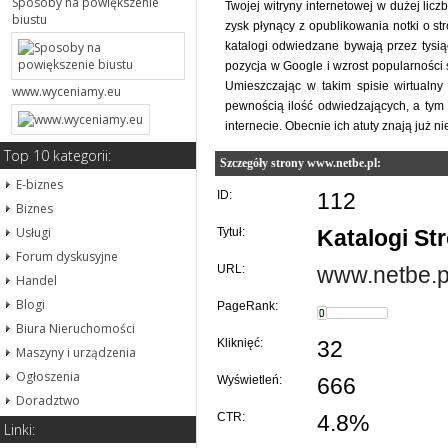
Sposoby na powiększenie
Twojej witryny internetowej w dużej lic
biustu
zysk płynący z opublikowania notki o str
katalogi odwiedzane bywają przez tysią
pozycja w Google i wzrost popularności
Umieszczając w takim spisie wirtualny
www.wyceniamy.eu
pewnością ilość odwiedzających, a tym
internecie. Obecnie ich atuty znają już ni
Top 10 kategorii:
Szczegóły strony www.netbe.pl:
E-biznes
ID:
112
Biznes
Usługi
Tytuł:
Katalogi St
Forum dyskusyjne
URL:
www.netbe.p
Handel
Blogi
PageRank:
Biura Nieruchomości
Kliknięć:
32
Maszyny i urządzenia
Ogłoszenia
Wyświetleń:
666
Doradztwo
CTR:
4.8%
Linki: