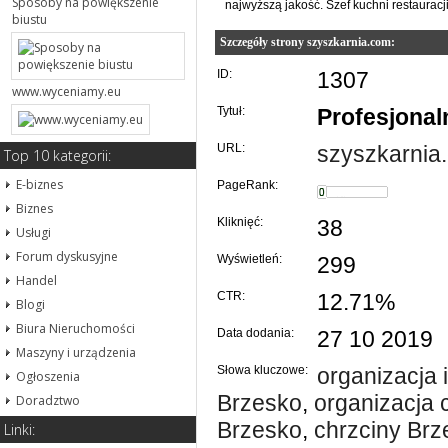
Sposoby na powiększenie
najwyższą jakość. Szef kuchni restauracj
biustu
Szczegóły strony szyszkarnia.com:
ID:
1307
www.wyceniamy.eu
Tytuł:
Profesjonal
URL:
szyszkarnia
Top 10 kategorii:
E-biznes
PageRank:
Biznes
Kliknięć:
38
Usługi
Forum dyskusyjne
Wyświetleń:
299
Handel
CTR:
12.71%
Blogi
Biura Nieruchomości
Data dodania:
27 10 2019
Maszyny i urządzenia
Słowa kluczowe:
organizacja
Ogłoszenia
Brzesko
,
organizacja 
Doradztwo
Brzesko
,
chrzciny Brz
Linki: