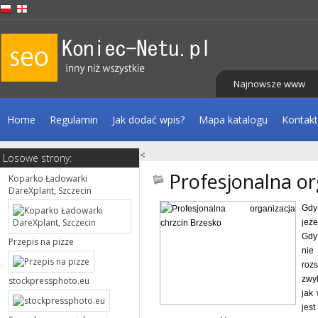
Najnowsze www
Home
Regulamin
Jak dodać wpis?
Mapa katalogu
Kontakt
<
Losowe strony:
Profesjonalna or
Koparko Ładowarki
DareXplant, Szczecin
Gdy
jeże
Gdy
Przepis na pizze
nie
rozs
zwy
stockpressphoto.eu
jak
jest