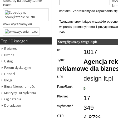
Sposoby na powiększenie
mod
biustu
for
kontaktu. Zapraszamy do zapoznania się
Tworzymy spełniające wszystkie obecne 
www.wyceniamy.eu
wsparciu promocyjnemu i pozycjonowan
24/7.
Top 10 kategorii:
Szczegóły strony design-it.pl:
E-biznes
ID:
1017
Biznes
Tytuł:
Agencja re
Usługi
Forum dyskusyjne
reklamowe dla bizne
Handel
URL:
design-it.pl
Blogi
Biura Nieruchomości
PageRank:
Maszyny i urządzenia
Kliknięć:
17
Ogłoszenia
Doradztwo
Wyświetleń:
349
CTR:
4.87%