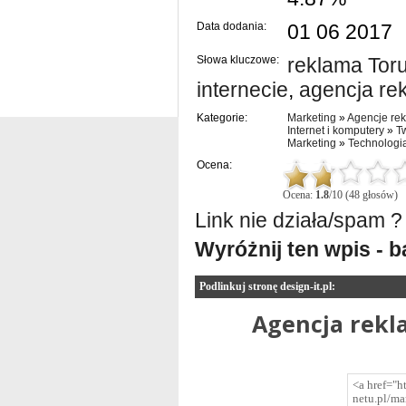
Data dodania:
01 06 2017
Słowa kluczowe:
reklama Tor
internecie
,
agencja re
Kategorie:
Marketing
»
Agencje re
Internet i komputery
»
T
Marketing
»
Technologi
Ocena:
Ocena:
1.8
/10 (48 głosów)
Link nie działa/spam ?
Wyróżnij ten wpis - 
Podlinkuj stronę design-it.pl:
Agencja rekl