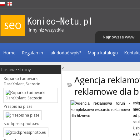
Najnowsze www
Home
Regulamin
Jak dodać wpis?
Mapa katalogu
Kontakt
<
Losowe strony:
Agencja reklamo
Koparko Ładowarki
DareXplant, Szczecin
reklamowe dla b
esig
Przepis na pizze
nie
od 
sku
stockpressphoto.eu
Uzb
Pań