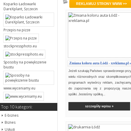
Podkategoria: Agencje reklamo
Koparko Ładowarki
DareXplant, Szczecin
Przepis na pizze
stockpressphoto.eu
Sposoby na powiększenie
Zmiana koloru auta Łódź - xreklama.pl 
biustu
Jeżeli szukają Państwo sprawdzonego prz
wielu różnorodnych oraz skomplikowanyc
programach wytwórcy reklam, zachęcam
www.wyceniamy.eu
do zapoznania się z propozycją nasze
spółki. Jesteśmy spółką...
Top 10 kategorii:
szczegóły wpisu »
E-biznes
Biznes
Usługi