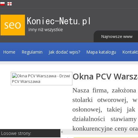
Najnowsze www
Home
Regulamin
Jak dodać wpis?
Mapa katalogu
Kontakt
wa - Drzwi PCV Warszawa
 1999 roku, specjalizuje się w sprzedaży i mo
tym okien, drzwi, bram garażowych oraz tech
aluzje, rolety, markizy i moskitiery. Od poc
na markowe produkty, krótkie terminy realiz
rofesjonalną obsługę klienta, która j...
<
Losowe strony: